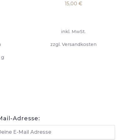
15,00
€
inkl. MwSt.
n
zzgl.
Versandkosten
Dieses
0
g
Produkt
weist
mehrere
Varianten
auf.
Die
Optionen
Mail-Adresse:
können
auf
der