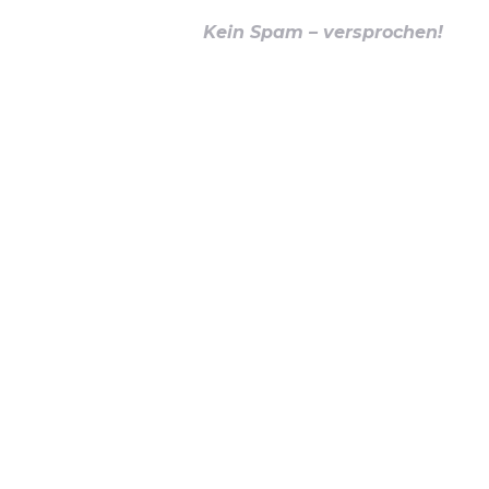
Kein Spam – versprochen!
ÜBER UNS
IMPRESSUM
KO