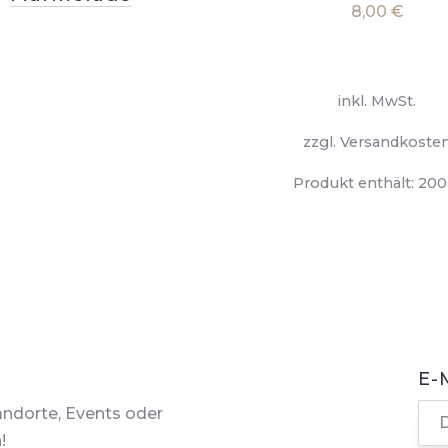
8,00
€
inkl. MwSt.
zzgl.
Versandkoste
Produkt enthält: 20
E-
andorte, Events oder
!