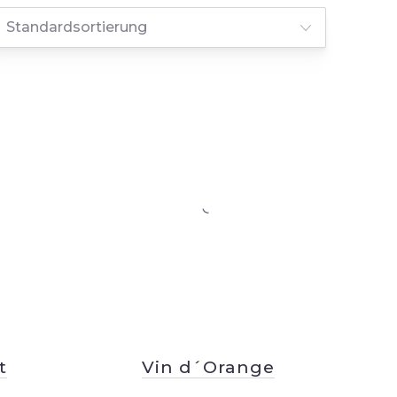
NE
t
Vin d´Orange