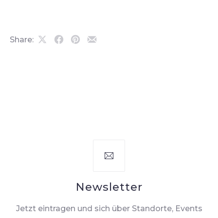
Share:
Share
Share
Share
Share
on
on
on
by
X
Facebook
Pinterest
Email
Newsletter
Jetzt eintragen und sich über Standorte, Events